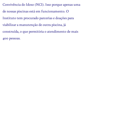
Convivência do Idoso (NCI). Isso porque apenas uma
de nossas piscinas está em funcionamento. O
Instituto tem procurado parcerias e doações para
viabilizar a manutenção de outra piscina, já
construída, o que permitiria o atendimento de mais
400 pessoas.
A piscina em uso do Instituto comporta até
30 pessoas por sessão e após a avaliação médica os
pacientes são encaminhados para um determinado
dia e horário.
O paciente recebe alta em
algum momento?
Em geral os pacientes do Instituto apresentam
quadros clínicos sem cura e que exigem tratamento